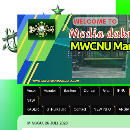
Ansor
Asnuter
Banlem
Donasi
Giat
IPNU
NEW
KADER
STRUKTUR
Contact
NEW INFO
ARSIP
MINGGU, 26 JULI 2020