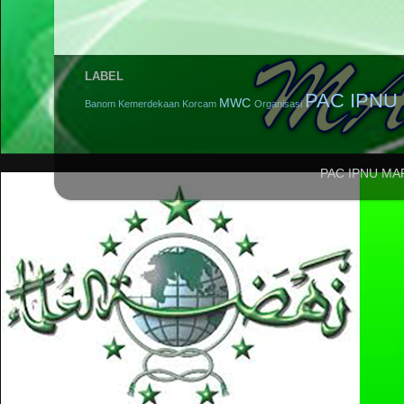
LABEL
PAC IPNU 
MWC
Banom
Kemerdekaan
Korcam
Organisasi
PAC IPNU MA