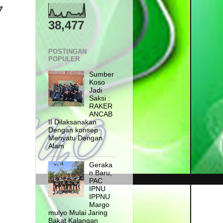
7
38,477
POSTINGAN
POPULER
Sumber
Koso
Jadi
Saksi :
RAKER
ANCAB
II Dilaksanakan
Dengan konsep
Menyatu Dengan
Alam
Geraka
n Baru,
PAC
IPNU
IPPNU
Margo
mulyo Mulai Jaring
Bakat Kalangan