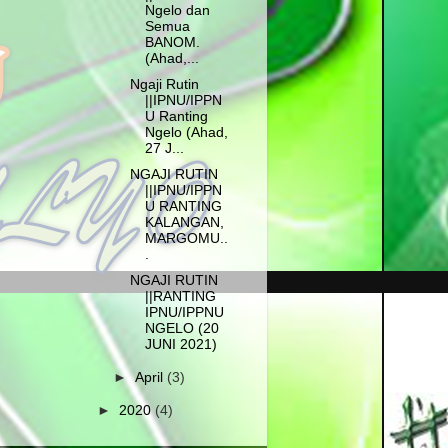
Ngelo dan
Semua
BANOM.
(Ahad,...
Ngaji Rutin
||IPNU/IPPN
U Ranting
Ngelo (Ahad,
27 J...
NGAJI RUTIN
||IPNU/IPPN
U RANTING
KALANGAN,
MARGOMU..
.
NGAJI RUTIN
||RANTING
IPNU/IPPNU
NGELO (20
JUNI 2021)
►
April
(3)
►
2020
(4)