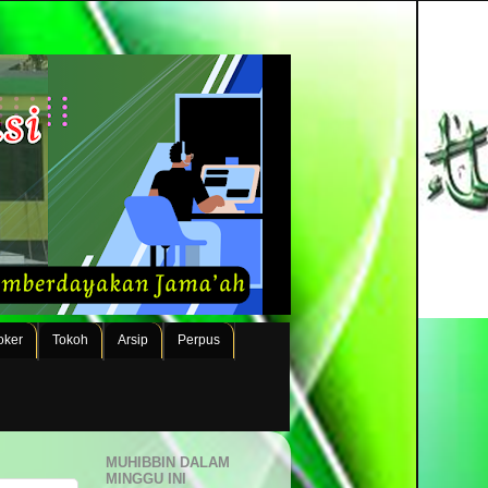
oker
Tokoh
Arsip
Perpus
MUHIBBIN DALAM
MINGGU INI