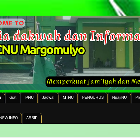
i
Giat
IPNU
Jadwal
MTNU
PENGURUS
NgajiNU
Pr
NEW INFO
ARSIP