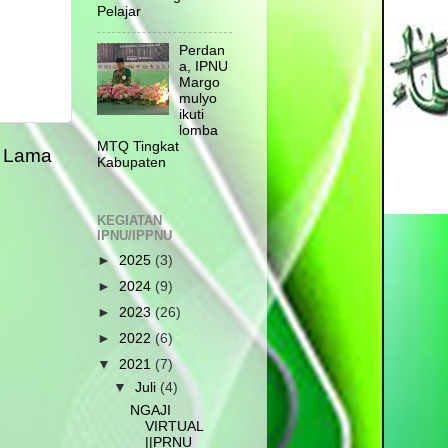
Pelajar
Perdan
a, IPNU
Margo
mulyo
ikuti
lomba
MTQ Tingkat
g Lama
Kabupaten
KEGIATAN
IPNU/IPPNU
►
2025
(3)
►
2024
(9)
►
2023
(26)
►
2022
(6)
▼
2021
(7)
▼
Juli
(4)
NGAJI
VIRTUAL
||PRNU