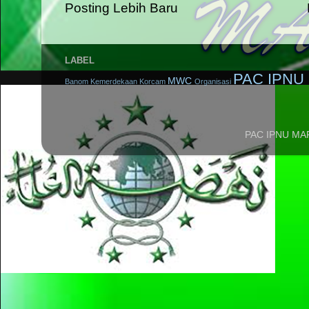
Posting Lebih Baru
LABEL
PAC IPNU 
MWC
Banom
Kemerdekaan
Korcam
Organisasi
PAC IPNU MA