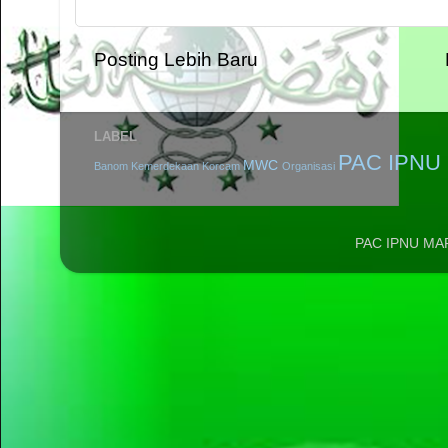
Posting Lebih Baru
LABEL
PAC IPNU 
MWC
Banom
Kemerdekaan
Korcam
Organisasi
PAC IPNU MA